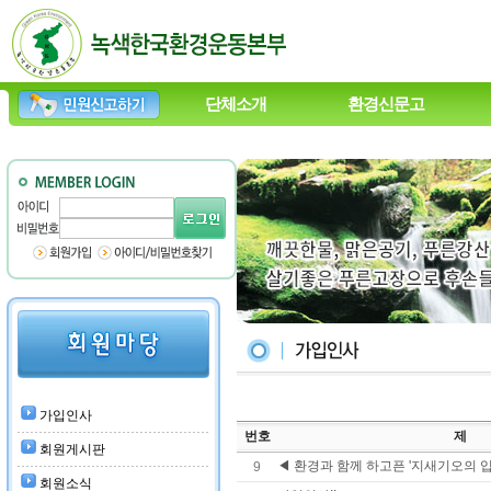
단체소개
환경신문고
가입인사
번호
제
회원게시판
◀ 환경과 함께 하고픈 '지새기오의 
9
회원소식