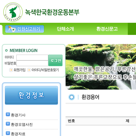
단체소개
환경신문고
환경기사
번호
제
환경오염사진
환경자료